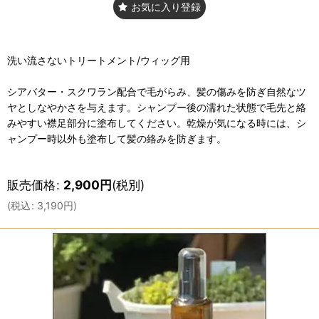
お気に入り登録
洗い流さないトリートメント/ウィッグ用
シアバター・スクワラン配合で毛がらみ、髪の傷みを防ぎ自然なツ
ヤとしなやかさを与えます。シャンプー後の濡れた状態で毛先と絡
みやすい襟足部分に塗布してください。乾燥が気になる時には、シ
ャンプー時以外も塗布して髪の絡みを防ぎます。
販売価格
:
2,900
円
(税別)
(
税込
:
3,190
円
)